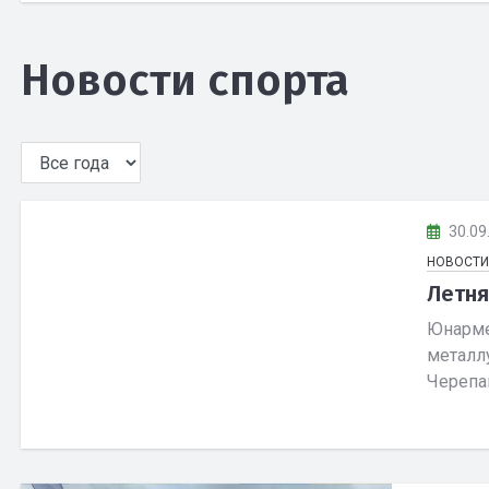
Новости спорта
30.09
НОВОСТИ
Летня
Юнарме
металлу
Черепан