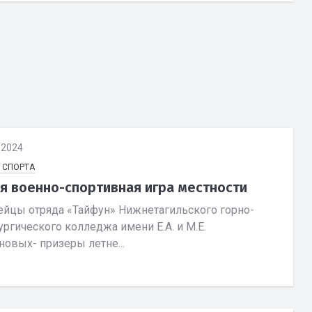
.2024
 СПОРТА
я военно-спортивная игра местности
йцы отряда «Тайфун» Нижнетагильского горно-
ргического колледжа имени Е.А. и М.Е.
овых- призеры летне...