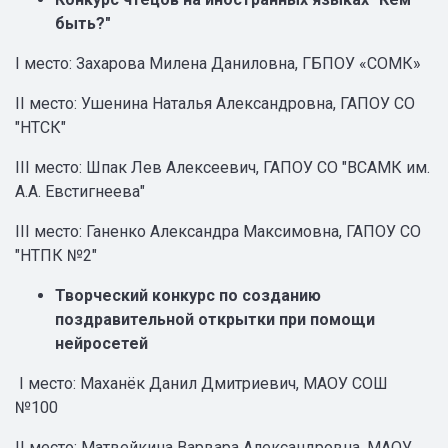
быть?"
I место: Захарова Милена Даниловна, ГБПОУ «СОМК»
II место: Ушенина Наталья Александровна, ГАПОУ СО
"НТСК"
III место: Шпак Лев Алексеевич, ГАПОУ СО "ВСАМК им.
А.А. Евстигнеева"
III место: Ганенко Александра Максимовна, ГАПОУ СО
"НТПК №2"
Творческий конкурс по созданию
поздравительной открытки при помощи
нейросетей
I место: Маханёк Данил Дмитриевич, МАОУ СОШ
№100
II место: Матвейкина Варвара Александровна, МАОУ