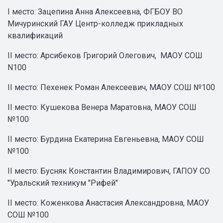
I место: Зацепина Анна Алексеевна, ФГБОУ ВО
Мичуринский ГАУ Центр-колледж прикладных
квалификаций
II место: Арсибеков Григорий Олегович, МАОУ СОШ
N100
II место: Пехенек Роман Алексеевич, МАОУ СОШ №100
II место: Кушекова Венера Маратовна, МАОУ СОШ
№100
II место: Бурдина Екатерина Евгеньевна, МАОУ СОШ
№100
II место: Бусняк Константин Владимирович, ГАПОУ СО
"Уральский техникум "Рифей"
II место: Коженкова Анастасия Александровна, МАОУ
СОШ №100