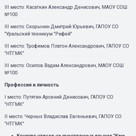
III место: Касаткин Александр Денисович, МАОУ СОШ
№100
III место: Скорынин Дмитрий Юрьевич, ГАПОУ СО
"Уральский техникум "Рифей"
III место: Трофимов Платон Александрович, ГАПОУ СО
"НТГМК"
III место: Осипов Вадим Александрович, МАОУ СОШ
№100
Профессия и личность
I место: Путятин Арсений Денисович, ГАПОУ СО
"НТГМК"
II место: Черных Владислав Евгеньевич, ГАПОУ СО
"НТГМК"
Конкурс чтецов на иностранных языках "Кем