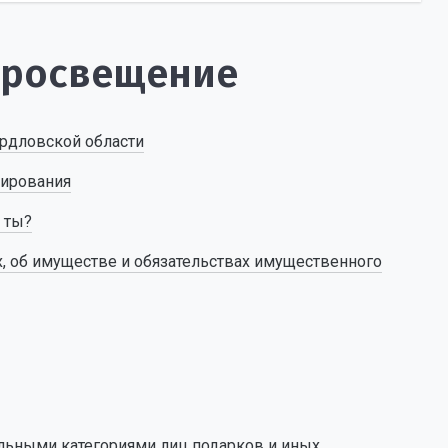
просвещение
рдловской области
лирования
ь ты?
х, об имуществе и обязательствах имущественного
ельными категориями лиц подарков и иных